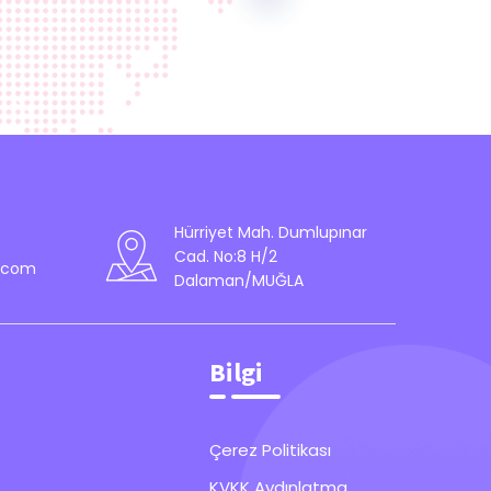
Hürriyet Mah. Dumlupınar
Cad. No:8 H/2
s.com
Dalaman/MUĞLA
Bilgi
Çerez Politikası
KVKK Aydınlatma