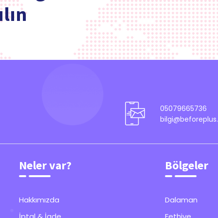
ılın
05079665736
bilgi@beforeplu
Neler var?
Bölgeler
Hakkımızda
Dalaman
İptal & İade
Fethiye