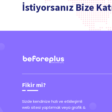
İstiyorsanız Bize Kat
Fikir mi?
Sizde kendinize hızlı ve etkileşimli
web sitesi yaptırmak veya grafik &